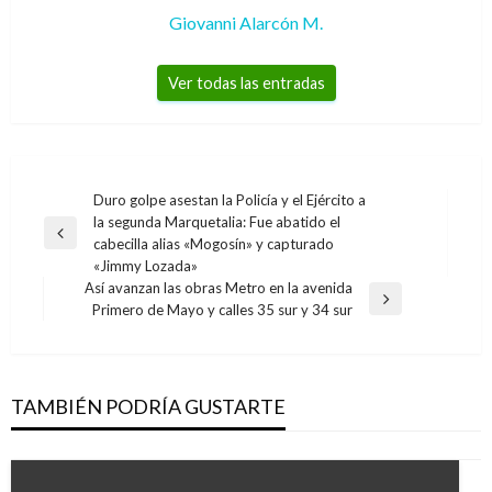
Giovanni Alarcón M.
Ver todas las entradas
Navegación
Duro golpe asestan la Policía y el Ejército a
la segunda Marquetalia: Fue abatido el
de
Entrada
cabecilla alias «Mogosín» y capturado
entradas
anterior
«Jimmy Lozada»
Así avanzan las obras Metro en la avenida
Entrada
Primero de Mayo y calles 35 sur y 34 sur
siguiente
TAMBIÉN PODRÍA GUSTARTE