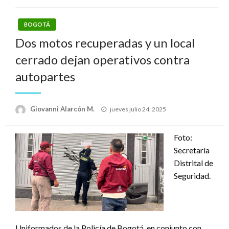
BOGOTÁ
Dos motos recuperadas y un local
cerrado dejan operativos contra
autopartes
Publicado
Giovanni Alarcón M.
jueves julio 24, 2025
el
Foto:
Secretaría
Distrital de
Seguridad.
Uniformados de la Policía de Bogotá, en conjunto con