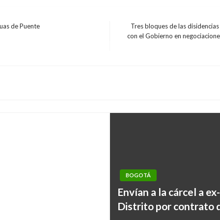
ruas de Puente
Tres bloques de las disidencias
con el Gobierno en negociacione
Entrada
siguiente
ificación en Bosa
BOGOTÁ
Envían a la cárcel a e
Distrito por contrato 