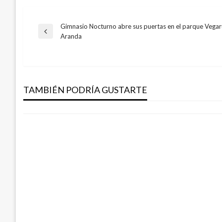
Gimnasio Nocturno abre sus puertas en el parque Vega
Navegación
Entrada
Aranda
anterior
de
BOGOTÁ
El sábado habrá jornada especial de ident
entradas
TAMBIÉN PODRÍA GUSTARTE
Iván Briceño
viernes octubre 14, 2011