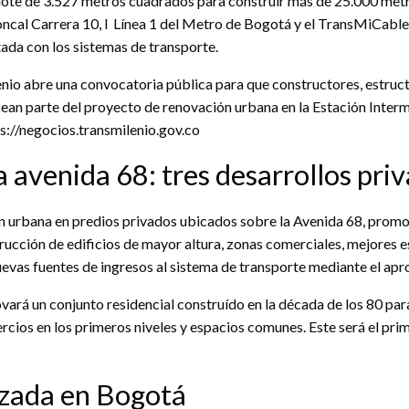
 lote de 3.527 metros cuadrados para construir más de 25.000 metr
oncal Carrera 10, l Línea 1 del Metro de Bogotá y el TransMiCable
ada con los sistemas de transporte.
nio abre una convocatoria pública para que constructores, estruct
sean parte del proyecto de renovación urbana en la Estación Inter
s://negocios.transmilenio.gov.co
 avenida 68: tres desarrollos pri
n urbana en predios privados ubicados sobre la Avenida 68, prom
trucción de edificios de mayor altura, zonas comerciales, mejores 
evas fuentes de ingresos al sistema de transporte mediante el apr
vará un conjunto residencial construído en la década de los 80 para
ercios en los primeros niveles y espacios comunes. Este será el pr
izada en Bogotá