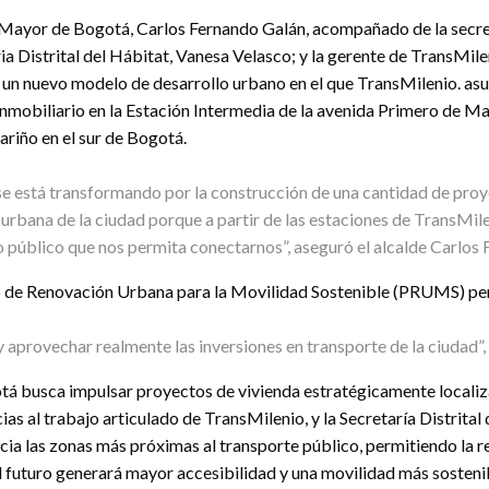
 Mayor de Bogotá, Carlos Fernando Galán, acompañado de la secret
ria Distrital del Hábitat, Vanesa Velasco; y la gerente de TransMil
un nuevo modelo de desarrollo urbano en el que TransMilenio. asum
nmobiliario en la Estación Intermedia de la avenida Primero de May
riño en el sur de Bogotá.
e está transformando por la construcción de una cantidad de proye
n urbana de la ciudad porque a partir de las estaciones de TransM
io público que nos permita conectarnos”, aseguró el alcalde Carlos
o de Renovación Urbana para la Movilidad Sostenible (PRUMS) perm
 aprovechar realmente las inversiones en transporte de la ciudad”,
busca impulsar proyectos de vivienda estratégicamente localiza
as al trabajo articulado de TransMilenio, y la Secretaría Distrital 
cia las zonas más próximas al transporte público, permitiendo la re
 el futuro generará mayor accesibilidad y una movilidad más sosteni