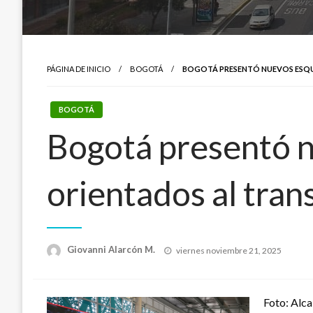
PÁGINA DE INICIO
BOGOTÁ
BOGOTÁ PRESENTÓ NUEVOS ESQU
BOGOTÁ
Bogotá presentó 
orientados al tran
Publicado
Giovanni Alarcón M.
viernes noviembre 21, 2025
el
Foto: Alc