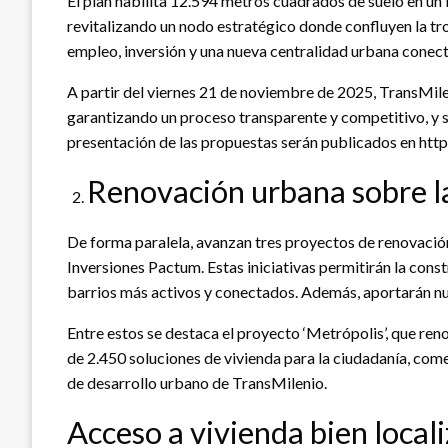
El plan habilita 12.594 metros cuadrados de suelo en un
revitalizando un nodo estratégico donde confluyen la tr
empleo, inversión y una nueva centralidad urbana conect
A partir del viernes 21 de noviembre de 2025, TransMile
garantizando un proceso transparente y competitivo, y 
presentación de las propuestas serán publicados en http
Renovación urbana sobre la
De forma paralela, avanzan tres proyectos de renovació
Inversiones Pactum. Estas iniciativas permitirán la cons
barrios más activos y conectados. Además, aportarán nu
Entre estos se destaca el proyecto ‘Metrópolis’, que reno
de 2.450 soluciones de vivienda para la ciudadanía, com
de desarrollo urbano de TransMilenio.
Acceso a vivienda bien local