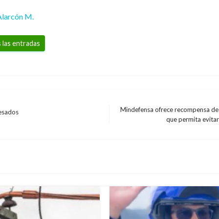
Alarcón M.
 las entradas
Mindefensa ofrece recompensa de 
cesados
Entrada
que permita evitar
siguiente