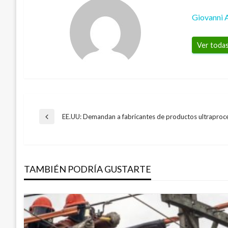
Giovanni 
Ver todas
Navegación
EE.UU: Demandan a fabricantes de productos ultrapro
Entrada
anterior
de
TAMBIÉN PODRÍA GUSTARTE
entradas