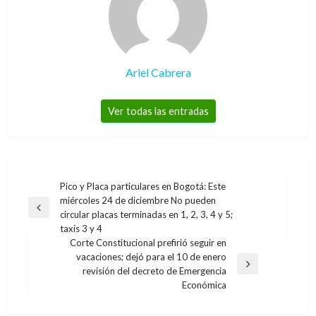
Ariel Cabrera
Ver todas las entradas
Navegación
Pico y Placa particulares en Bogotá: Este
miércoles 24 de diciembre No pueden
de
Entrada
circular placas terminadas en 1, 2, 3, 4 y 5;
entradas
anterior
taxis 3 y 4
Corte Constitucional prefirió seguir en
vacaciones; dejó para el 10 de enero
Entrada
revisión del decreto de Emergencia
siguiente
Económica