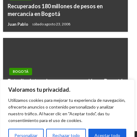
Recuperados 180 millones de pesos en
mercancía en Bogotá
Juan Pablo
sábado agosto 23, 2008
BOGOTÁ
Estudio determina que segregación en Bogotá
por acceso a bienes y servicios disminuyó en
Valoramos tu privacidad.
11 %
Utilizamos cookies para mejorar tu experiencia de navegación,
Camilo Gonzalez
ofrecerte anuncios o contenido personalizado y analizar
martes agosto 13, 2013
nuestro tráfico. Al hacer clic en "Aceptar todo", das tu
consentimiento para el uso de cookies.
Personalizar
Rechazar todo
Aceptar todo