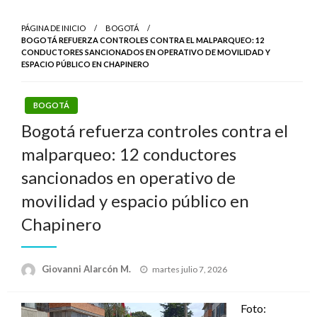
PÁGINA DE INICIO
BOGOTÁ
BOGOTÁ REFUERZA CONTROLES CONTRA EL MALPARQUEO: 12
CONDUCTORES SANCIONADOS EN OPERATIVO DE MOVILIDAD Y
ESPACIO PÚBLICO EN CHAPINERO
BOGOTÁ
Bogotá refuerza controles contra el
malparqueo: 12 conductores
sancionados en operativo de
movilidad y espacio público en
Chapinero
Publicado
Giovanni Alarcón M.
martes julio 7, 2026
el
Foto: