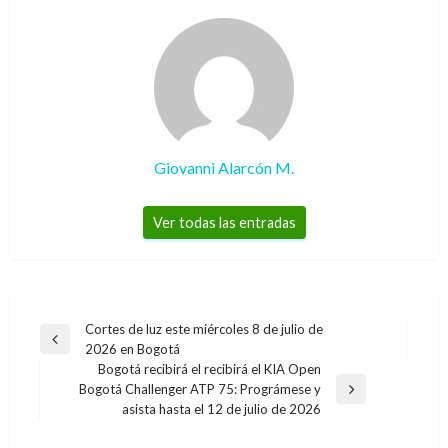
Giovanni Alarcón M.
Ver todas las entradas
Navegación
Cortes de luz este miércoles 8 de julio de
Entrada
2026 en Bogotá
de
anterior
Bogotá recibirá el recibirá el KIA Open
entradas
Bogotá Challenger ATP 75: Prográmese y
Entrada
asista hasta el 12 de julio de 2026
siguiente