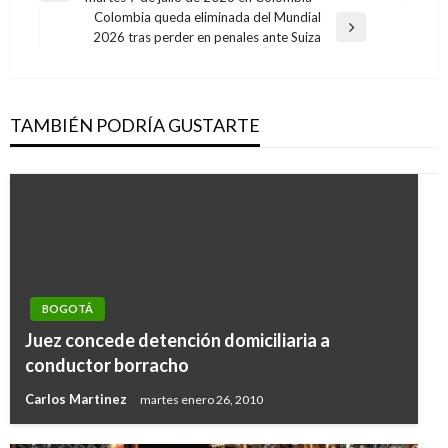
de
anterior
Colombia queda eliminada del Mundial
entradas
Entrada
2026 tras perder en penales ante Suiza
siguiente
TAMBIÉN PODRÍA GUSTARTE
BOGOTÁ
Juez concede detención domiciliaria a
conductor borracho
Carlos Martinez
martes enero 26, 2010