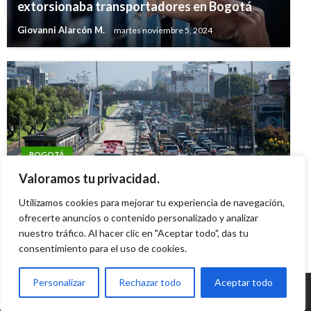
extorsionaba transportadores en Bogotá
Giovanni Alarcón M.
martes noviembre 5, 2024
BOGOTÁ
Este es el pico y placa para vehículos
Valoramos tu privacidad.
particulares de enero 15 al 19
Utilizamos cookies para mejorar tu experiencia de navegación,
ofrecerte anuncios o contenido personalizado y analizar
Giovanni Alarcón M.
lunes enero 15, 2024
nuestro tráfico. Al hacer clic en "Aceptar todo", das tu
consentimiento para el uso de cookies.
Personalizar
Rechazar todo
Aceptar todo
© Radio Santa Fe 1070 am