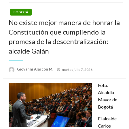
BOGOTÁ
No existe mejor manera de honrar la
Constitución que cumpliendo la
promesa de la descentralización:
alcalde Galán
Publicado
Giovanni Alarcón M.
martes julio 7, 2026
el
Foto:
Alcaldía
Mayor de
Bogotá
El alcalde
Carlos