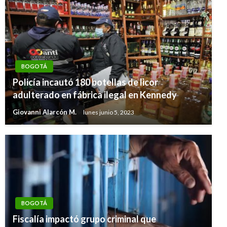
BOGOTÁ
Policía incautó 180 botellas de licor
adulterado en fábrica ilegal en Kennedy
Giovanni Alarcón M.
lunes junio 5, 2023
BOGOTÁ
Fiscalía impactó grupo criminal que