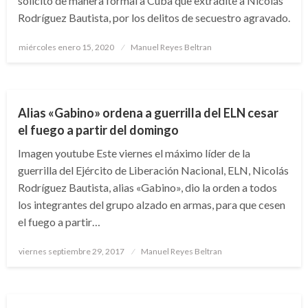
solicitó de manera formal a Cuba que extradite a Nicolás
Rodríguez Bautista, por los delitos de secuestro agravado.
Publicado
miércoles enero 15, 2020
Manuel Reyes Beltran
el
NOTICIA EXTRAORDINARIA
Alias «Gabino» ordena a guerrilla del ELN cesar
el fuego a partir del domingo
Imagen youtube Este viernes el máximo líder de la
guerrilla del Ejército de Liberación Nacional, ELN, Nicolás
Rodríguez Bautista, alias «Gabino», dio la orden a todos
los integrantes del grupo alzado en armas, para que cesen
el fuego a partir…
Publicado
viernes septiembre 29, 2017
Manuel Reyes Beltran
el
POLÍTICA