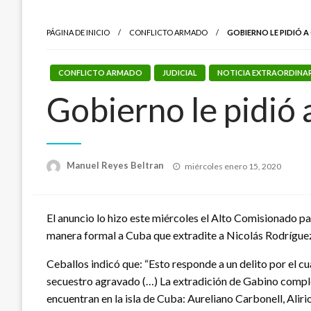
PÁGINA DE INICIO
CONFLICTO ARMADO
GOBIERNO LE PIDIÓ A
CONFLICTO ARMADO
JUDICIAL
NOTICIA EXTRAORDINA
Gobierno le pidió 
Publicado
Manuel Reyes Beltran
miércoles enero 15, 2020
el
El anuncio lo hizo este miércoles el Alto Comisionado pa
manera formal a Cuba que extradite a Nicolás Rodríguez 
Ceballos indicó que: “Esto responde a un delito por el cu
secuestro agravado (…) La extradición de Gabino comple
encuentran en la isla de Cuba: Aureliano Carbonell, Aliri