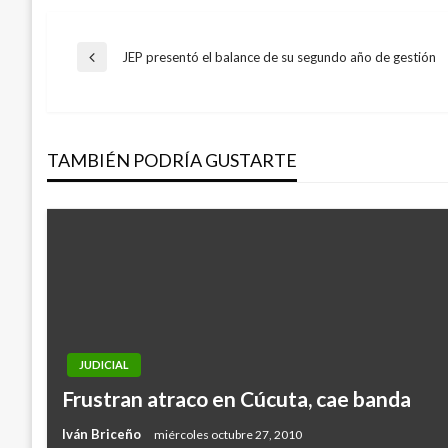
Navegación
JEP presentó el balance de su segundo año de gestión
Entrada
anterior
de
TAMBIÉN PODRÍA GUSTARTE
entradas
JUDICIAL
Frustran atraco en Cúcuta, cae banda
Iván Briceño
miércoles octubre 27, 2010