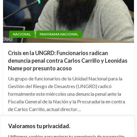
NACIONAL
PANORAMA NACIONAL
Crisis en la UNGRD: Funcionarios radican
denuncia penal contra Carlos Carrillo y Leonidas
Name por presunto acoso
Un grupo de funcionarios de la Unidad Nacional para la
Gestión del Riesgo de Desastres (UNGRD) radicó
formalmente este miércoles una denuncia penal ante la
Fiscalía General de la Nación y la Procuraduría en contra
de Carlos Carrillo, actual director…
Publicado
miércoles abril 29, 2026
Giovanni Alarcón M.
Valoramos tu privacidad.
el
Utilizamos cookies para mejorar tu experiencia de navegación,