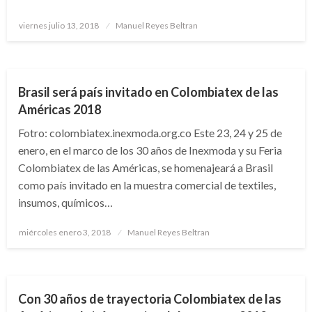
Publicado
viernes julio 13, 2018
Manuel Reyes Beltran
el
NACIONAL
Brasil será país invitado en Colombiatex de las
Américas 2018
Fotro: colombiatex.inexmoda.org.co Este 23, 24 y 25 de
enero, en el marco de los 30 años de Inexmoda y su Feria
Colombiatex de las Américas, se homenajeará a Brasil
como país invitado en la muestra comercial de textiles,
insumos, químicos…
Publicado
miércoles enero 3, 2018
Manuel Reyes Beltran
el
NACIONAL
Con 30 años de trayectoria Colombiatex de las