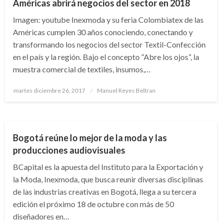
Américas abrirá negocios del sector en 2018
Imagen: youtube Inexmoda y su feria Colombiatex de las
Américas cumplen 30 años conociendo, conectando y
transformando los negocios del sector Textil-Confección
en el país y la región. Bajo el concepto “Abre los ojos”, la
muestra comercial de textiles, insumos,…
Publicado
martes diciembre 26, 2017
Manuel Reyes Beltran
el
BOGOTÁ
Bogotá reúne lo mejor de la moda y las
producciones audiovisuales
BCapital es la apuesta del Instituto para la Exportación y
la Moda, Inexmoda, que busca reunir diversas disciplinas
de las industrias creativas en Bogotá, llega a su tercera
edición el próximo 18 de octubre con más de 50
diseñadores en…