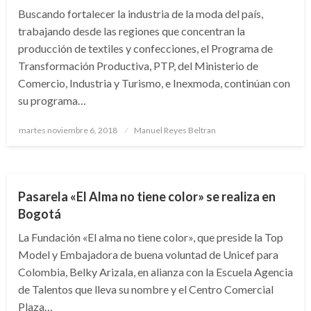
Buscando fortalecer la industria de la moda del país,
trabajando desde las regiones que concentran la
producción de textiles y confecciones, el Programa de
Transformación Productiva, PTP, del Ministerio de
Comercio, Industria y Turismo, e Inexmoda, continúan con
su programa…
Publicado
martes noviembre 6, 2018
Manuel Reyes Beltran
el
BOGOTÁ
Pasarela «El Alma no tiene color» se realiza en
Bogotá
La Fundación «El alma no tiene color», que preside la Top
Model y Embajadora de buena voluntad de Unicef para
Colombia, Belky Arizala, en alianza con la Escuela Agencia
de Talentos que lleva su nombre y el Centro Comercial
Plaza…