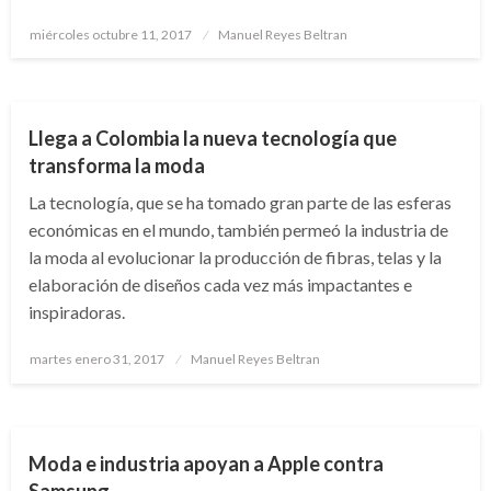
Publicado
miércoles octubre 11, 2017
Manuel Reyes Beltran
el
CIENCIA Y TECNOLOGÍA
Llega a Colombia la nueva tecnología que
transforma la moda
La tecnología, que se ha tomado gran parte de las esferas
económicas en el mundo, también permeó la industria de
la moda al evolucionar la producción de fibras, telas y la
elaboración de diseños cada vez más impactantes e
inspiradoras.
Publicado
martes enero 31, 2017
Manuel Reyes Beltran
el
CIENCIA Y TECNOLOGÍA
Moda e industria apoyan a Apple contra