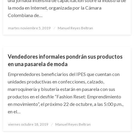
una jornada intensiva de capacitación sobre la industria de
la moda en Internet, organizada por la Cámara
Colombiana de…
Publicado
martes noviembre 5, 2019
Manuel Reyes Beltran
el
BOGOTÁ
Vendedores informales pondrán sus productos
en una pasarela de moda
Emprendedores beneficiarios del IPES que cuentan con
unidades productivas en confecciones, calzado,
marroquinería y bisutería estarán en pasarela con sus
productos en el desfile “Fashion Reset: Emprendimiento
en movimiento”, el próximo 22 de octubre, a las 5:00 p.m.,
en el…
Publicado
viernes octubre 18, 2019
Manuel Reyes Beltran
el