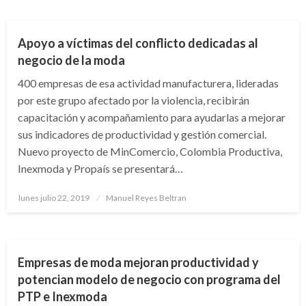
NACIONAL
Apoyo a víctimas del conflicto dedicadas al
negocio de la moda
400 empresas de esa actividad manufacturera, lideradas
por este grupo afectado por la violencia, recibirán
capacitación y acompañamiento para ayudarlas a mejorar
sus indicadores de productividad y gestión comercial.
Nuevo proyecto de MinComercio, Colombia Productiva,
Inexmoda y Propaís se presentará…
Publicado
lunes julio 22, 2019
Manuel Reyes Beltran
el
ECONOMÍA
Empresas de moda mejoran productividad y
potencian modelo de negocio con programa del
PTP e Inexmoda