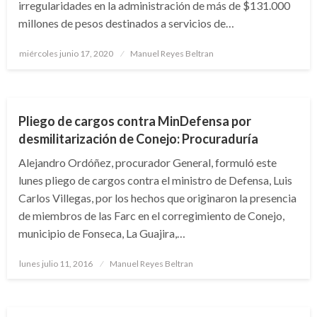
irregularidades en la administración de más de $131.000
millones de pesos destinados a servicios de…
Publicado
miércoles junio 17, 2020
Manuel Reyes Beltran
el
NOTICIA EXTRAORDINARIA
Pliego de cargos contra MinDefensa por
desmilitarización de Conejo: Procuraduría
Alejandro Ordóñez, procurador General, formuló este
lunes pliego de cargos contra el ministro de Defensa, Luis
Carlos Villegas, por los hechos que originaron la presencia
de miembros de las Farc en el corregimiento de Conejo,
municipio de Fonseca, La Guajira,…
Publicado
lunes julio 11, 2016
Manuel Reyes Beltran
el
BOGOTÁ