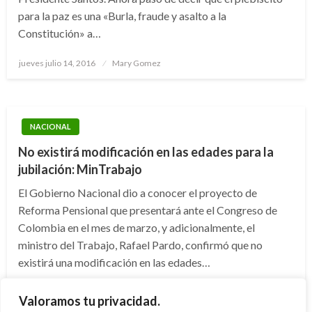
para la paz es una «Burla, fraude y asalto a la
Constitución» a…
Publicado
jueves julio 14, 2016
Mary Gomez
el
NACIONAL
No existirá modificación en las edades para la
jubilación: MinTrabajo
El Gobierno Nacional dio a conocer el proyecto de
Reforma Pensional que presentará ante el Congreso de
Colombia en el mes de marzo, y adicionalmente, el
ministro del Trabajo, Rafael Pardo, confirmó que no
existirá una modificación en las edades…
Publicado
lunes febrero 11, 2013
Juan Sebastián Obando
Valoramos tu privacidad.
el