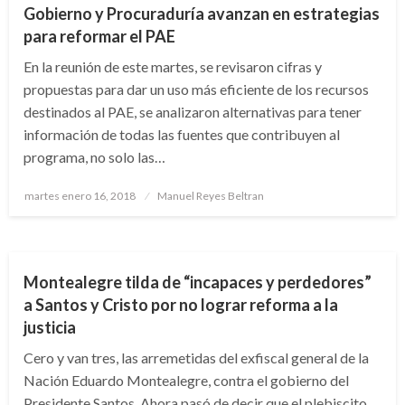
Gobierno y Procuraduría avanzan en estrategias
para reformar el PAE
En la reunión de este martes, se revisaron cifras y
propuestas para dar un uso más eficiente de los recursos
destinados al PAE, se analizaron alternativas para tener
información de todas las fuentes que contribuyen al
programa, no solo las…
Publicado
martes enero 16, 2018
Manuel Reyes Beltran
el
PANORAMA NACIONAL
TEMA DEL DÍA
ULTIMAHORA
Montealegre tilda de “incapaces y perdedores”
a Santos y Cristo por no lograr reforma a la
justicia
Cero y van tres, las arremetidas del exfiscal general de la
Nación Eduardo Montealegre, contra el gobierno del
Presidente Santos. Ahora pasó de decir que el plebiscito