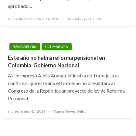
aprobado…
Publicado
miércoles septiembre 11, 2019
Manuel Reyes Beltran
el
TEMA DEL DÍA
ULTIMAHORA
Este año no habrá reforma pensional en
Colombia: Gobierno Nacional
Así lo expresó Alicia Arango, Ministra de Trabajo, tras
confirmar que este año el Gobierno no presentará al
Congreso de la República un proyecto de ley de Reforma
Pensional.
Publicado
martes enero 15, 2019
Manuel Reyes Beltran
el
JUDICIAL