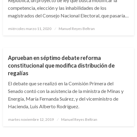
República, un proyecto de ley que busca modificar la
competencia, elección y las inhabilidades de los
magistrados del Consejo Nacional Electoral, que pasaría…
Publicado
miércoles marzo 11, 2020
Manuel Reyes Beltran
el
NOTICIA EXTRAORDINARIA
Aprueban en séptimo debate reforma
constitucional que modifica distribución de
regalías
El debate que se realizó en la Comisión Primera del
Senado contó con la asistencia de la ministra de Minas y
Energía, María Fernanda Suárez, y del viceministro de
Hacienda, Luis Alberto Rodríguez.
Publicado
martes noviembre 12, 2019
Manuel Reyes Beltran
el
ECONOMÍA