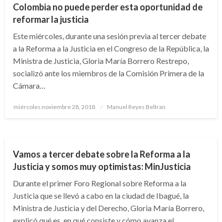
Colombia no puede perder esta oportunidad de
reformar la justicia
Este miércoles, durante una sesión previa al tercer debate
a la Reforma a la Justicia en el Congreso de la República, la
Ministra de Justicia, Gloria María Borrero Restrepo,
socializó ante los miembros de la Comisión Primera de la
Cámara…
Publicado
miércoles noviembre 28, 2018
Manuel Reyes Beltran
el
JUDICIAL
Vamos a tercer debate sobre la Reforma a la
Justicia y somos muy optimistas: MinJusticia
Durante el primer Foro Regional sobre Reforma a la
Justicia que se llevó a cabo en la ciudad de Ibagué, la
Ministra de Justicia y del Derecho, Gloria María Borrero,
explicó qué es, en qué consiste y cómo avanza el…