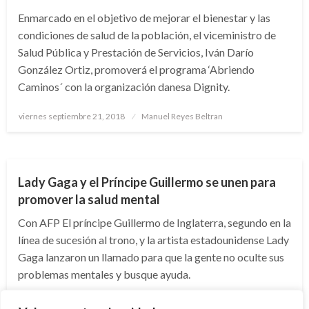
Enmarcado en el objetivo de mejorar el bienestar y las
condiciones de salud de la población, el viceministro de
Salud Pública y Prestación de Servicios, Iván Darío
González Ortiz, promoverá el programa ‘Abriendo
Caminos´ con la organización danesa Dignity.
Publicado
viernes septiembre 21, 2018
Manuel Reyes Beltran
el
ARTE Y GENTE
ENTRETENIMIENTO
Lady Gaga y el Príncipe Guillermo se unen para
promover la salud mental
Con AFP El príncipe Guillermo de Inglaterra, segundo en la
línea de sucesión al trono, y la artista estadounidense Lady
Gaga lanzaron un llamado para que la gente no oculte sus
problemas mentales y busque ayuda.
Publicado
martes abril 18, 2017
Manuel Reyes Beltran