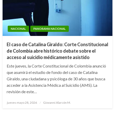
NACIONAL
PANORAMA NACIONAL
El caso de Catalina Giraldo: Corte Constitucional
de Colombia abre histórico debate sobre el
acceso al suicidio médicamente asistido
Este jueves, la Corte Constitucional de Colombia anunció
que asumirá el estudio de fondo del caso de Catalina
Giraldo, una ciudadana y psicóloga de 30 años que busca
acceder a la Asistencia Médica al Suicidio (AMS). La
revisión de este…
Publicado
jueves mayo 28, 2026
Giovanni Alarcón M.
el