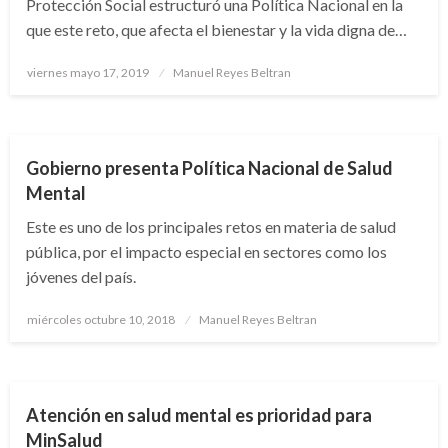
Protección Social estructuró una Política Nacional en la
que este reto, que afecta el bienestar y la vida digna de…
Publicado
viernes mayo 17, 2019
Manuel Reyes Beltran
el
NACIONAL
Gobierno presenta Política Nacional de Salud
Mental
Este es uno de los principales retos en materia de salud
pública, por el impacto especial en sectores como los
jóvenes del país.
Publicado
miércoles octubre 10, 2018
Manuel Reyes Beltran
el
NACIONAL
Atención en salud mental es prioridad para
MinSalud