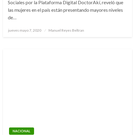
Sociales por la Plataforma Digital DoctorAkí, reveló que
las mujeres en el país están presentando mayores niveles
de…
Publicado
jueves mayo 7, 2020
Manuel Reyes Beltran
el
NACIONAL