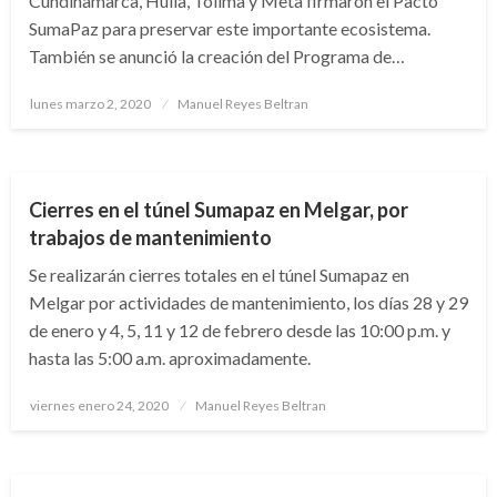
Cundinamarca, Huila, Tolima y Meta firmaron el Pacto
SumaPaz para preservar este importante ecosistema.
También se anunció la creación del Programa de…
Publicado
lunes marzo 2, 2020
Manuel Reyes Beltran
el
NACIONAL
Cierres en el túnel Sumapaz en Melgar, por
trabajos de mantenimiento
Se realizarán cierres totales en el túnel Sumapaz en
Melgar por actividades de mantenimiento, los días 28 y 29
de enero y 4, 5, 11 y 12 de febrero desde las 10:00 p.m. y
hasta las 5:00 a.m. aproximadamente.
Publicado
viernes enero 24, 2020
Manuel Reyes Beltran
el
BOGOTÁ