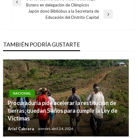
Entrada
Botero en delegación de Olímpicos
de
anterior
Japón donó Bibliobus a la Secretaría de
entradas
Entrada
Educación del Distrito Capital
siguiente
TAMBIÉN PODRÍA GUSTARTE
NACIONAL
Procuraduría pide acelerar la restitución de
NACIONAL
tierras; quedan 5 años para cumplir la Ley de
Hallaron 24 inmigrantes ilegales en el Golfo de
Víctimas
Urabá
Ariel Cabrera
viernes abril 24, 2026
Iván Briceño
miércoles diciembre 24, 2014