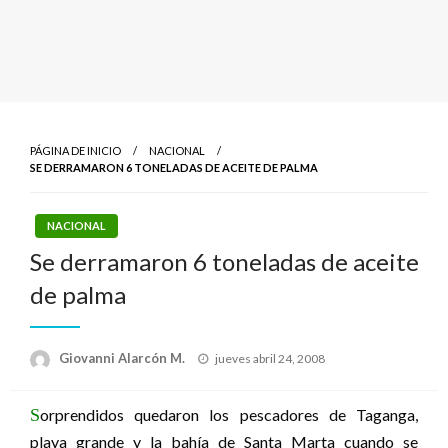
PÁGINA DE INICIO
NACIONAL
SE DERRAMARON 6 TONELADAS DE ACEITE DE PALMA
NACIONAL
Se derramaron 6 toneladas de aceite
de palma
Publicado
Giovanni Alarcón M.
jueves abril 24, 2008
el
S
orprendidos quedaron los pescadores de Taganga,
playa grande y la bahía de Santa Marta cuando se