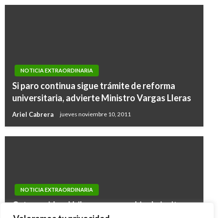
NOTICIA EXTRAORDINARIA
Si paro continua sigue trámite de reforma
universitaria, advierte Ministro Vargas Lleras
Ariel Cabrera
jueves noviembre 10, 2011
NOTICIA EXTRAORDINARIA
Ortega pide a Uribe que en cambio de incitar a
la guerra le diga a Santos que cumpla fallo de