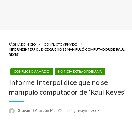
PÁGINA DE INICIO
CONFLICTO ARMADO
INFORME INTERPOL DICE QUE NO SE MANIPULÓ COMPUTADOR DE ‘RAÚL
REYES’
CONFLICTO ARMADO
NOTICIA EXTRAORDINARIA
Informe Interpol dice que no se
manipuló computador de ‘Raúl Reyes’
Publicado
Giovanni Alarcón M.
domingo mayo 4, 2008
el