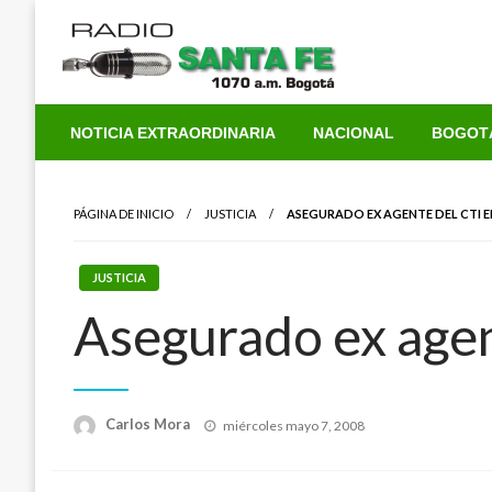
Saltar
al
contenido
NOTICIA EXTRAORDINARIA
NACIONAL
BOGOT
PÁGINA DE INICIO
JUSTICIA
ASEGURADO EX AGENTE DEL CTI 
JUSTICIA
Asegurado ex age
Publicado
Carlos Mora
miércoles mayo 7, 2008
el