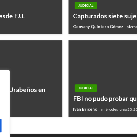
JUDICIAL
esde E.U.
Capturados siete suje
Geovany Quintero Gómez
viern
 Los Urabeños en
JUDICIAL
,
FBI no pudo probar que
Iván Briceño
miércoles junio 20, 2