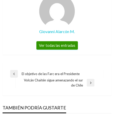
Giovanni Alarcón M.
Ver todas las entradas
Navegación
El objetivo de las Farc era el Presidente
Entrada
de
Volcán Chaitén sigue amenazando el sur
anterior
Entrada
de Chile
entradas
siguiente
TAMBIÉN PODRÍA GUSTARTE