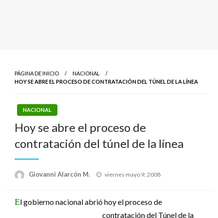
PÁGINA DE INICIO
NACIONAL
HOY SE ABRE EL PROCESO DE CONTRATACIÓN DEL TÚNEL DE LA LÍNEA
NACIONAL
Hoy se abre el proceso de
contratación del túnel de la línea
Publicado
Giovanni Alarcón M.
viernes mayo 9, 2008
el
E
l gobierno nacional abrió hoy el proceso de
contratación del Túnel de la