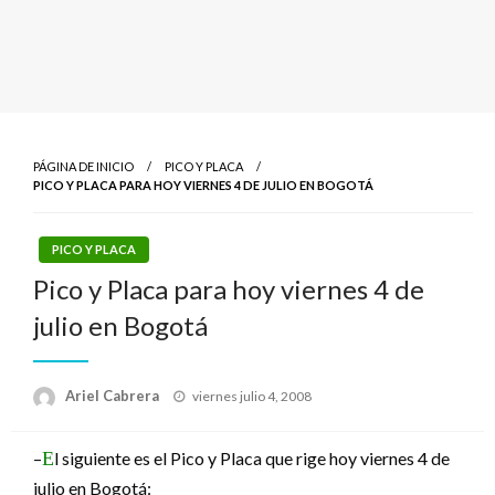
PÁGINA DE INICIO
PICO Y PLACA
PICO Y PLACA PARA HOY VIERNES 4 DE JULIO EN BOGOTÁ
PICO Y PLACA
Pico y Placa para hoy viernes 4 de
julio en Bogotá
Publicado
Ariel Cabrera
viernes julio 4, 2008
el
–
E
l siguiente
es el Pico y Placa que rige hoy viernes 4 de
julio en Bogotá: