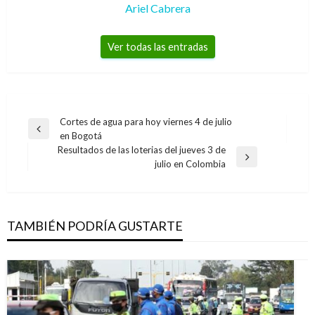
Ariel Cabrera
Ver todas las entradas
Navegación
Cortes de agua para hoy viernes 4 de julio
Entrada
en Bogotá
de
anterior
Resultados de las loterias del jueves 3 de
entradas
Entrada
julio en Colombia
siguiente
TAMBIÉN PODRÍA GUSTARTE