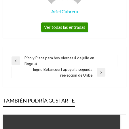
Ariel Cabrera
Ver todas las entradas
Navegación
Pico y Placa para hoy viernes 4 de julio en
Entrada
Bogotá
de
anterior
Ingrid Betancourt apoya la segunda
entradas
Entrada
reelección de Uribe
siguiente
TAMBIÉN PODRÍA GUSTARTE