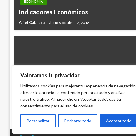
ECONOMÍA
Indicadores Económicos
Ariel Cabrera
viernes octubre 12, 2018
Valoramos tu privacidad.
ECONOMÍA
Utilizamos cookies para mejorar tu experiencia de navegación
ofrecerte anuncios o contenido personalizado y analizar
Indicadores Económicos
nuestro tráfico. Al hacer clic en "Aceptar todo", das tu
Ariel Cabrera
jueves noviembre 1, 2012
consentimiento para el uso de cookies.
Personalizar
Rechazar todo
Aceptar todo