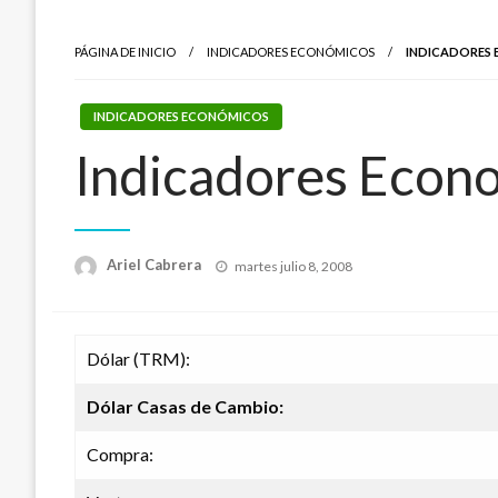
PÁGINA DE INICIO
INDICADORES ECONÓMICOS
INDICADORES
INDICADORES ECONÓMICOS
Indicadores Econ
Publicado
Ariel Cabrera
martes julio 8, 2008
el
Dólar (TRM):
Dólar Casas de Cambio:
Compra: