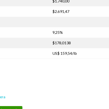
$1.740,00
$2.691,47
9,25%
$178,0138
US$ 159,54/lb
rera