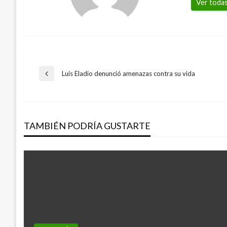
Ver todas
Navegación
Luis Eladio denunció amenazas contra su vida
Entrada
anterior
de
TAMBIÉN PODRÍA GUSTARTE
entradas