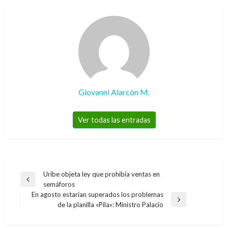
Giovanni Alarcón M.
Ver todas las entradas
Navegación
Uribe objeta ley que prohibía ventas en
Entrada
semáforos
de
anterior
En agosto estarían superados los problemas
entradas
Entrada
de la planilla «Pila»: Ministro Palacio
siguiente
NOTICIA EXTRAORDINARIA