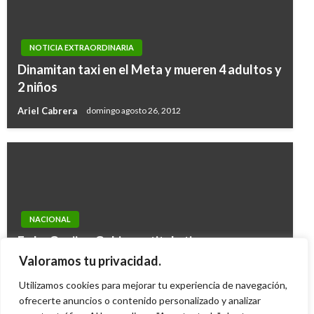
NOTICIA EXTRAORDINARIA
Dinamitan taxi en el Meta y mueren 4 adultos y
2 niños
Ariel Cabrera
domingo agosto 26, 2012
NACIONAL
En La Guajira, Gobierno titula tierras a
indígenas wayúu y anuncia apertura de nuevos
Valoramos tu privacidad.
centros de nutrición
Utilizamos cookies para mejorar tu experiencia de navegación,
Giovanni Alarcón M.
ofrecerte anuncios o contenido personalizado y analizar
jueves febrero 25, 2016