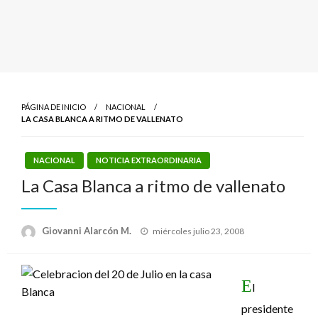
PÁGINA DE INICIO
NACIONAL
LA CASA BLANCA A RITMO DE VALLENATO
NACIONAL
NOTICIA EXTRAORDINARIA
La Casa Blanca a ritmo de vallenato
Publicado
Giovanni Alarcón M.
miércoles julio 23, 2008
el
E
l
presidente