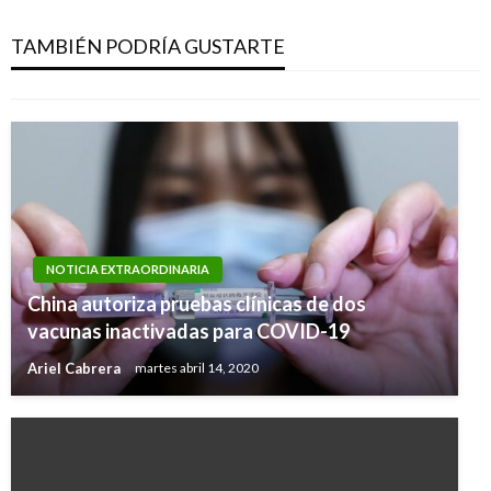
Comisiones de alto nivel buscarán conjurar
paros cívicos en Buenaventura y Chocó
TAMBIÉN PODRÍA GUSTARTE
Ariel Cabrera
martes mayo 23, 2017
NOTICIA EXTRAORDINARIA
China autoriza pruebas clínicas de dos
vacunas inactivadas para COVID-19
Ariel Cabrera
martes abril 14, 2020