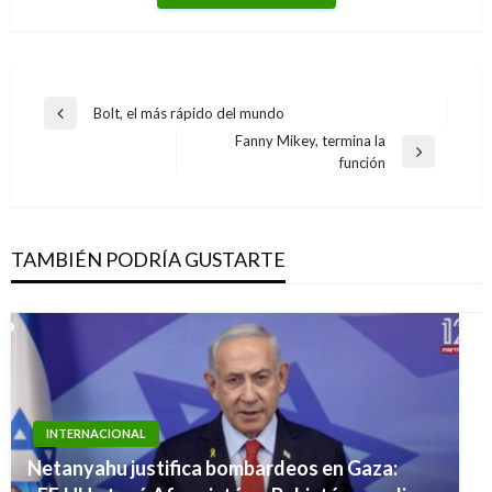
Navegación
Bolt, el más rápido del mundo
Entrada
de
Fanny Mikey, termina la
anterior
Entrada
función
entradas
siguiente
TAMBIÉN PODRÍA GUSTARTE
INTERNACIONAL
Netanyahu justifica bombardeos en Gaza:
INTERNACIONAL