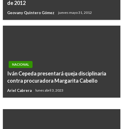
de 2012
Geovany Quintero Gómez
jueves mayo 31, 2012
NACIONAL
BOLÍVAR
Iván Cepeda presentará queja disciplinaria
Cartagena desarrolla primer Consejo de
contra procuradora Margarita Cabello
Política Social con participación de ICBF
Ariel Cabrera
lunes abril 3, 2023
Manuel Reyes Beltran
lunes mayo 2, 2016