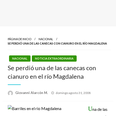
PÁGINA DE INICIO
NACIONAL
SE PERDIÓ UNA DE LAS CANECAS CON CIANURO EN EL RÍO MAGDALENA
NACIONAL
NOTICIA EXTRAORDINARIA
Se perdió una de las canecas con
cianuro en el río Magdalena
Publicado
Giovanni Alarcón M.
domingo agosto 31, 2008
el
U
na de las