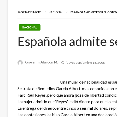
PÁGINA DE INICIO
NACIONAL
ESPAÑOLA ADMITE SER EL CONT
NACIONAL
Española admite se
Publicado
Giovanni Alarcón M.
jueves septiembre 18, 2008
el
Una mujer de nacionalidad españo
Se trata de Remedios Garcia Albert, mas conocida con el a
Farc Raul Reyes, pero que ahora goza de libertad condici
La mujer admitio que ‘Reyes’ le dió dinero para que lo ent
La entrega del dinero, entre cinco a seis mil dolares, se
Las confesiones las hizo Garcia Albert en una declaración