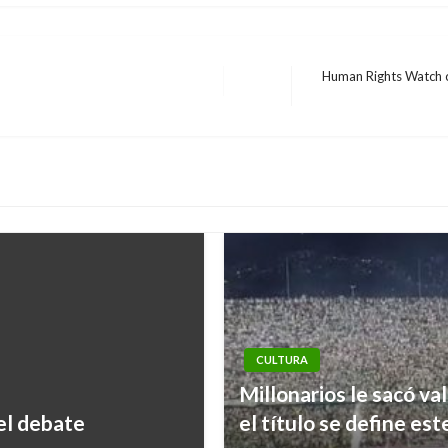
Human Rights Watch cr
Entrada
siguiente
CULTURA
Millonarios le sacó va
el debate
el título se define es