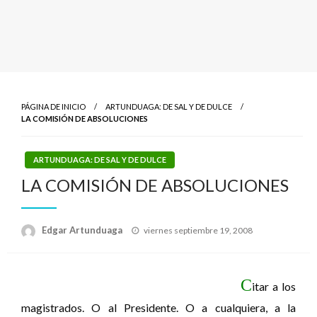
PÁGINA DE INICIO
ARTUNDUAGA: DE SAL Y DE DULCE
LA COMISIÓN DE ABSOLUCIONES
ARTUNDUAGA: DE SAL Y DE DULCE
LA COMISIÓN DE ABSOLUCIONES
Publicado
Edgar Artunduaga
viernes septiembre 19, 2008
el
C
itar a los
magistrados. O al Presidente. O a cualquiera, a la