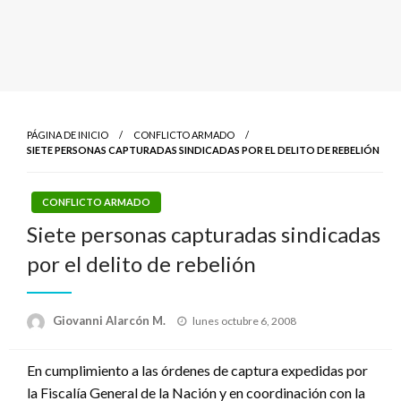
PÁGINA DE INICIO
CONFLICTO ARMADO
SIETE PERSONAS CAPTURADAS SINDICADAS POR EL DELITO DE REBELIÓN
CONFLICTO ARMADO
Siete personas capturadas sindicadas
por el delito de rebelión
Publicado
Giovanni Alarcón M.
lunes octubre 6, 2008
el
En cumplimiento a las órdenes de captura expedidas por
la Fiscalía General de la Nación y en coordinación con la