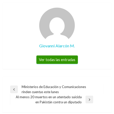
Giovanni Alarcón M.
Ver todas las entradas
Navegación
Ministerios de Educación y Comunicaciones
Entrada
rinden cuentas este lunes
de
anterior
Al menos 20 muertos en un atentado suicida
entradas
Entrada
en Pakistán contra un diputado
siguiente