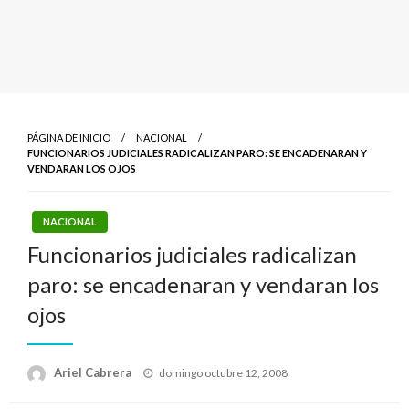
PÁGINA DE INICIO
NACIONAL
FUNCIONARIOS JUDICIALES RADICALIZAN PARO: SE ENCADENARAN Y
VENDARAN LOS OJOS
NACIONAL
Funcionarios judiciales radicalizan
paro: se encadenaran y vendaran los
ojos
Publicado
Ariel Cabrera
domingo octubre 12, 2008
el