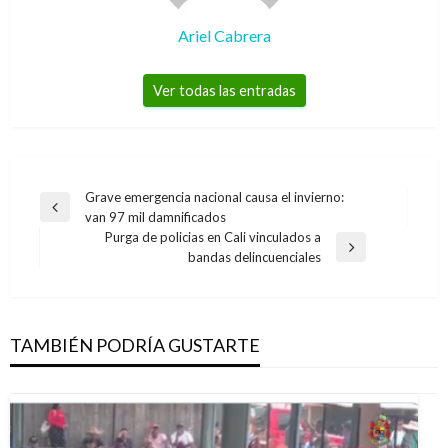
Ariel Cabrera
Ver todas las entradas
Navegación
Grave emergencia nacional causa el invierno:
Entrada
van 97 mil damnificados
de
anterior
Purga de policias en Cali vinculados a
entradas
Entrada
bandas delincuenciales
siguiente
TAMBIÉN PODRÍA GUSTARTE