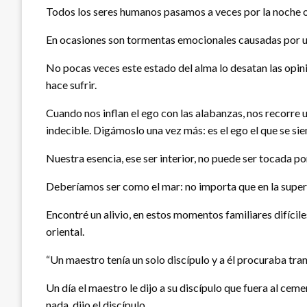
Todos los seres humanos pasamos a veces por la noche 
En ocasiones son tormentas emocionales causadas por un
No pocas veces este estado del alma lo desatan las opinio
hace sufrir.
Cuando nos inflan el ego con las alabanzas, nos recorre u
indecible. Digámoslo una vez más: es el ego el que se si
Nuestra esencia, ese ser interior, no puede ser tocada por
Deberíamos ser como el mar: no importa que en la superfi
Encontré un alivio, en estos momentos familiares difícile
oriental.
“Un maestro tenía un solo discípulo y a él procuraba tran
Un día el maestro le dijo a su discípulo que fuera al cem
nada, dijo el discípulo.