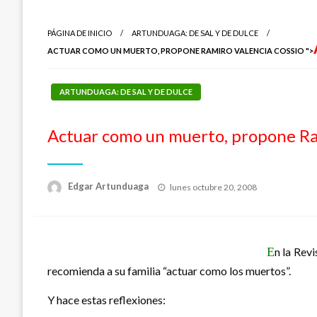
PÁGINA DE INICIO
ARTUNDUAGA: DE SAL Y DE DULCE
ACTUAR COMO UN MUERTO, PROPONE RAMIRO VALENCIA COSSIO ">
ARTUNDUAGA: DE SAL Y DE DULCE
Actuar como un muerto, propone Ra
Publicado
Edgar Artunduaga
lunes octubre 20, 2008
el
E
n la Rev
recomienda a su familia “actuar como los muertos”.
Y hace estas reflexiones: