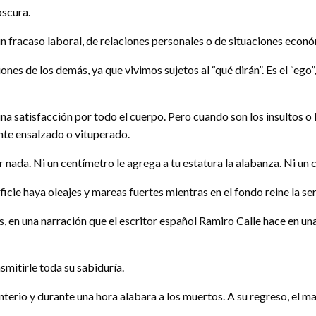
oscura.
 fracaso laboral, de relaciones personales o de situaciones econó
nes de los demás, ya que vivimos sujetos al “qué dirán”. Es el “ego
na satisfacción por todo el cuerpo. Pero cuando son los insultos o l
ente ensalzado o vituperado.
 nada. Ni un centímetro le agrega a tu estatura la alabanza. Ni un ce
cie haya oleajes y mareas fuertes mientras en el fondo reine la se
s, en una narración que el escritor español Ramiro Calle hace en un
smitirle toda su sabiduría.
enterio y durante una hora alabara a los muertos. A su regreso, el 