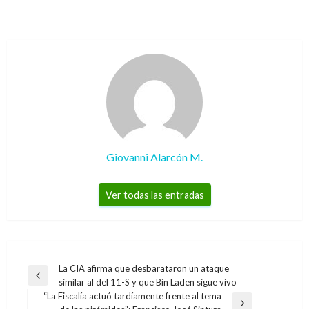
Giovanni Alarcón M.
Ver todas las entradas
Navegación
La CIA afirma que desbarataron un ataque
Entrada
similar al del 11-S y que Bin Laden sigue vivo
de
anterior
“La Fiscalía actuó tardíamente frente al tema
entradas
Entrada