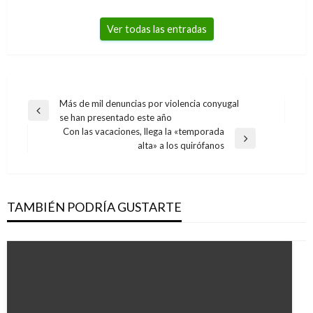
Ver todas las entradas
Navegación
Más de mil denuncias por violencia conyugal
Entrada
se han presentado este año
de
anterior
Con las vacaciones, llega la «temporada
entradas
Entrada
alta» a los quirófanos
siguiente
TAMBIÉN PODRÍA GUSTARTE