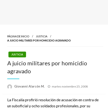
PÁGINA DE INICIO
JUSTICIA
A JUICIO MILITARES POR HOMICIDIO AGRAVADO
JUSTICIA
A juicio militares por homicidio
agravado
Publicado
Giovanni Alarcón M.
martes noviembre 25, 2008
el
La Fiscalía profirió resolución de acusación en contra de
un suboficial y ocho soldados profesionales, por su