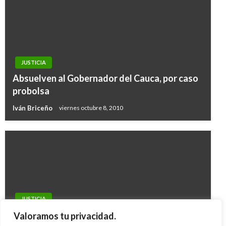
JUSTICIA
Absuelven al Gobernador del Cauca, por caso
probolsa
Iván Briceño
viernes octubre 8, 2010
JUSTICIA
A extinción de dominio 42 propiedades de
Valoramos tu privacidad.