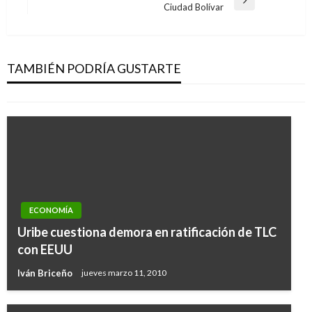
entradas
Entrada
Ciudad Bolívar
siguiente
NACIONAL
Padres de menor muerto en aparente caso de
maltrato podrían pagar hasta 30 años
TAMBIÉN PODRÍA GUSTARTE
Andres Felipe Gama
lunes septiembre 18, 2017
ECONOMÍA
Uribe cuestiona demora en ratificación de TLC
con EEUU
Iván Briceño
jueves marzo 11, 2010