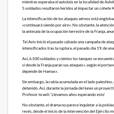
mientras esperaba el autobús en la localidad de Ashdo
5 soldados resultaron heridos al impactar un cohete K
La intensificación de los ataques aéreos está engloba
«continuará siendo por aire». No obstante, la atenció
la antesala de la ocupación terrestre de la Franja, a
Tel Aviv inició el pasado sábado una campaña de ataqu
intensificados tras la ruptura, el pasado día 19, de un
Así, 6.500 soldados y cientos los tanques se encuent
si desde la Franja paran sus ataques», según el portav
depende de Hamas».
Sin embargo, la rabia acumulada en el lado palestino, 
detenido. Así, durante la jornada del lunes un proyect
Profesor israelí: ‘Llevamos años esperando esto’
No obstante, el drama no parece inquietar a la poblac
revés, desde el inicio de la intervención del Ejérci