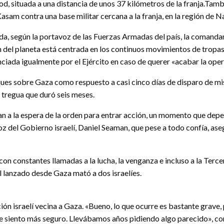
d, situada a una distancia de unos 37 kilómetros de la franja.Tamb
asam contra una base militar cercana a la franja, en la región de N
da, según la portavoz de las Fuerzas Armadas del país, la comandan
n del planeta está centrada en los continuos movimientos de tropas 
nunciada igualmente por el Ejército en caso de querer «acabar la op
es sobre Gaza como respuesto a casi cinco días de disparo de misil
a tregua que duró seis meses.
ran a la espera de la orden para entrar acción, un momento que de
oz del Gobierno israelí, Daniel Seaman, que pese a todo confía, aseg
con constantes llamadas a la lucha, la venganza e incluso a la Terc
il lanzado desde Gaza mató a dos israelíes.
ión israelí vecina a Gaza. «Bueno, lo que ocurre es bastante grave,
to me siento más seguro. Llevábamos años pidiendo algo parecido»,