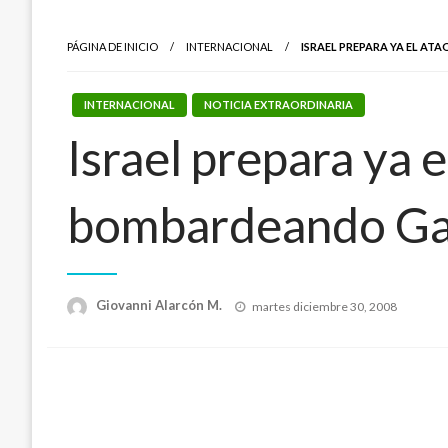
PÁGINA DE INICIO
INTERNACIONAL
ISRAEL PREPARA YA EL A
INTERNACIONAL
NOTICIA EXTRAORDINARIA
Israel prepara ya 
bombardeando G
Publicado
Giovanni Alarcón M.
martes diciembre 30, 2008
el