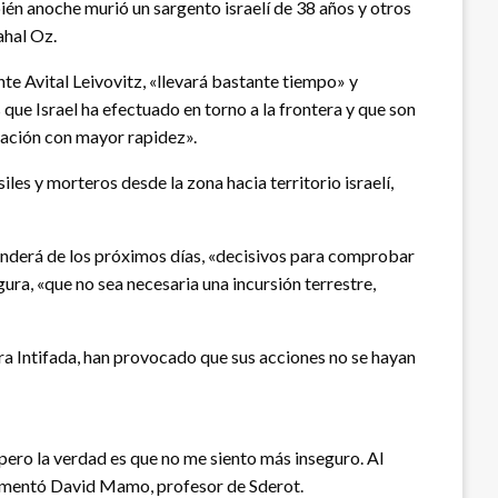
ién anoche murió un sargento israelí de 38 años y otros
ahal Oz.
te Avital Leivovitz, «llevará bastante tiempo» y
que Israel ha efectuado en torno a la frontera y que son
eración con mayor rapidez».
es y morteros desde la zona hacia territorio israelí,
penderá de los próximos días, «decisivos para comprobar
ura, «que no sea necesaria una incursión terrestre,
era Intifada, han provocado que sus acciones no se hayan
 pero la verdad es que no me siento más inseguro. Al
 comentó David Mamo, profesor de Sderot.