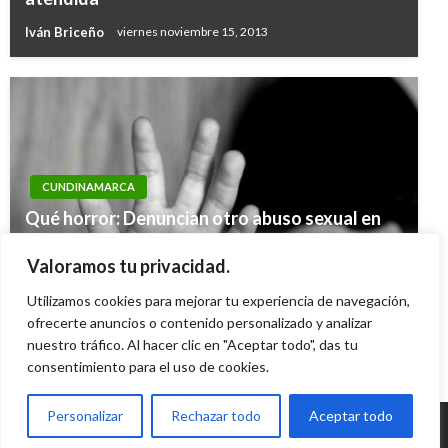
Iván Briceño
viernes noviembre 15, 2013
CUNDINAMARCA
Qué horror: Denuncian otro abuso sexual en
NOTICIA EXTRAORDINARIA
jardín infantil, ahora en Fusagasugá; el autor
Propuesta busca aumentar edad de jubilación
Valoramos tu privacidad.
ya fue identificado
y subsidiar pensiones de un salario mínimo
Utilizamos cookies para mejorar tu experiencia de navegación,
Ariel Cabrera
sábado mayo 10, 2025
Manuel Reyes Beltran
ofrecerte anuncios o contenido personalizado y analizar
jueves noviembre 9, 2017
nuestro tráfico. Al hacer clic en "Aceptar todo", das tu
consentimiento para el uso de cookies.
Personalizar
Rechazar todo
Aceptar todo
© Radio Santa Fe 1070 am