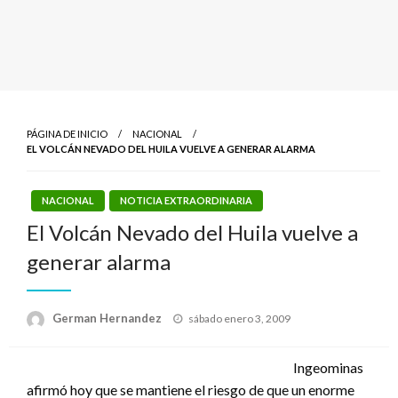
PÁGINA DE INICIO
NACIONAL
EL VOLCÁN NEVADO DEL HUILA VUELVE A GENERAR ALARMA
NACIONAL
NOTICIA EXTRAORDINARIA
El Volcán Nevado del Huila vuelve a
generar alarma
Publicado
German Hernandez
sábado enero 3, 2009
el
Ingeominas
afirmó hoy que se mantiene el riesgo de que un enorme