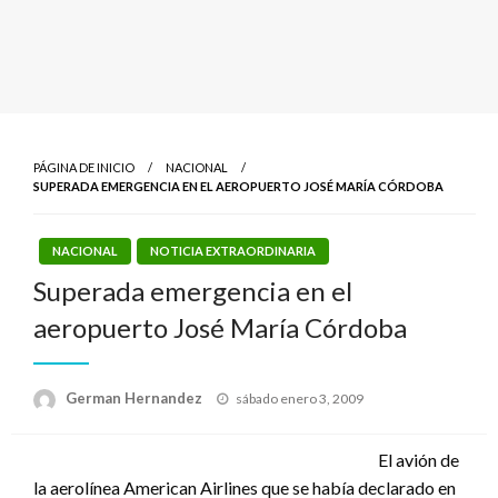
PÁGINA DE INICIO
NACIONAL
SUPERADA EMERGENCIA EN EL AEROPUERTO JOSÉ MARÍA CÓRDOBA
NACIONAL
NOTICIA EXTRAORDINARIA
Superada emergencia en el
aeropuerto José María Córdoba
Publicado
German Hernandez
sábado enero 3, 2009
el
El avión de
la aerolínea American Airlines que se había declarado en