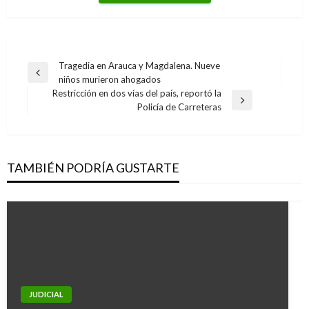
Navegación
Tragedia en Arauca y Magdalena. Nueve
Entrada
niños murieron ahogados
de
anterior
Restricción en dos vías del país, reportó la
entradas
Entrada
Policía de Carreteras
siguiente
TAMBIÉN PODRÍA GUSTARTE
JUDICIAL
NACIONAL