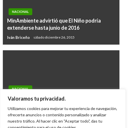
NACIONAL
MinAmbiente advirtió que El Niño podría
extenderse hasta junio de 2016
Iván Briceño
sábado diciembre 26, 2015
NACIONAL
Aprueban mayoría de edad a los 16 años en
Valoramos tu privacidad.
plenaria del Senado
Utilizamos cookies para mejorar tu experiencia de navegación,
Mario Murcia
ofrecerte anuncios o contenido personalizado y analizar
martes diciembre 7, 2010
nuestro tráfico. Al hacer clic en "Aceptar todo", das tu
consentimiento para el uso de cookies.