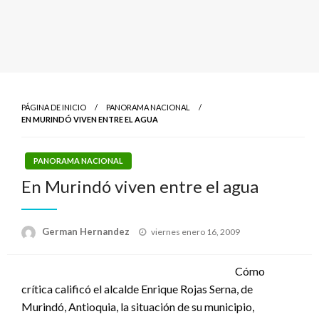
PÁGINA DE INICIO
PANORAMA NACIONAL
EN MURINDÓ VIVEN ENTRE EL AGUA
PANORAMA NACIONAL
En Murindó viven entre el agua
Publicado
German Hernandez
viernes enero 16, 2009
el
Cómo
crítica calificó el alcalde Enrique Rojas Serna, de
Murindó, Antioquia, la situación de su municipio,