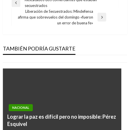
Navegación
Entrada
secuestrados
de
anterior
Liberación de Secuestrados: Mindefensa
entradas
afirma que sobrevuelos del domingo «fueron
Entrada
un error de buena fe»
siguiente
NOTICIA EXTRAORDINARIA
Comisión Primera del Senado aprobó proyecto
que castiga ausentismo parlamentario
TAMBIÉN PODRÍA GUSTARTE
Ariel Cabrera
jueves junio 16, 2016
NACIONAL
Lograr la paz es difícil pero no imposible: Pérez
Esquivel