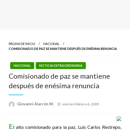
PÁGINA DE INICIO
NACIONAL
COMISIONADO DE PAZ SE MANTIENE DESPUÉS DE ENÉSIMA RENUNCIA
NACIONAL
NOTICIA EXTRAORDINARIA
Comisionado de paz se mantiene
después de enésima renuncia
Publicado
Giovanni Alarcón M.
viernes febrero 6, 2009
el
E
l alto comisionado para la paz, Luis Carlos Restrepo,