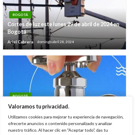
BOGOTÁ
Cortes de luz este lunes 29 de abril de 2024 en
Bogotá
Ariel Cabrera
domingo abril 28, 2024
BOGOTÁ
Así fue el consumo del agua ayer lunes 3 de
Valoramos tu privacidad.
junio en Bogotá
Utilizamos cookies para mejorar tu experiencia de navegación,
Giovanni Alarcón M.
ofrecerte anuncios o contenido personalizado y analizar
martes junio 4, 2024
nuestro tráfico. Al hacer clic en "Aceptar todo", das tu