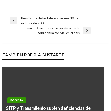
Navegación
Resultados de las loterías viernes 30 de
Entrada
octubre de 2009
de
anterior
Policia de Carreteras dio positivo parte
entradas
Entrada
sobre situaicon vial en el pais
siguiente
TAMBIÉN PODRÍA GUSTARTE
BOGOTÁ
SITP y Transmilenio suplen deficiencias de