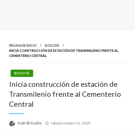
PÁGINA DE INICIO
BOGOTÁ
INICIA CONSTRUCCIÓN DE ESTACIÓN DE TRANSMILENIO FRENTE AL
CEMENTERIO CENTRAL
BOGOTÁ
Inicia construcción de estación de
Transmilenio frente al Cementerio
Central
Publicado
Iván Briceño
sábado octubre 31, 2009
el