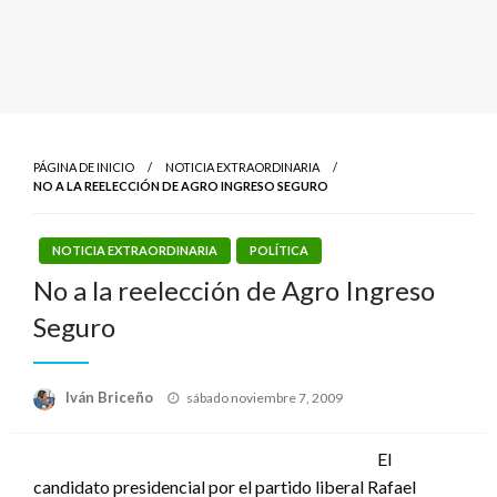
PÁGINA DE INICIO
NOTICIA EXTRAORDINARIA
NO A LA REELECCIÓN DE AGRO INGRESO SEGURO
NOTICIA EXTRAORDINARIA
POLÍTICA
No a la reelección de Agro Ingreso
Seguro
Publicado
Iván Briceño
sábado noviembre 7, 2009
el
El
candidato presidencial por el partido liberal Rafael