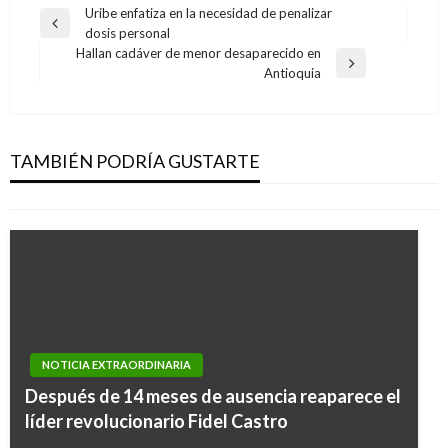
Navegación
Uribe enfatiza en la necesidad de penalizar
Entrada
dosis personal
de
anterior
Hallan cadáver de menor desaparecido en
entradas
Entrada
Antioquia
siguiente
NOTICIA EXTRAORDINARIA
La OMS avala vacuna contra el Covid-19 de
AstraZeneca para mayores de 65 años
TAMBIÉN PODRÍA GUSTARTE
Ariel Cabrera
miércoles febrero 10, 2021
NOTICIA EXTRAORDINARIA
Después de 14 meses de ausencia reaparece el
líder revolucionario Fidel Castro