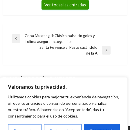
Ver todas las entradas
Navegación
Copa Mustang II: Clásico paisa sin goles y
Entrada
Tolima asegura octogonales
de
anterior
Santa Fe vence al Pasto sacándolo
entradas
Entrada
de la A
DEPORTES
siguiente
DEPORTES
Esteban Chaves no le descontó tiempo a Chris
Colombia y Argentina buscan levantarse de
DEPORTES
Frome en la séptima etapa de La Vuelta a
empates previos
DEPORTES
TAMBIÉN PODRÍA GUSTARTE
Santa Fe venció a Millonarios en el primer
España
Colombia debuta hoy en busca de la
Iván Briceño
martes noviembre 15, 2011
Valoramos tu privacidad.
clásico capitalino del 2013
Andres Felipe Gama
viernes agosto 25, 2017
clasificación al mundial de Egipto
Utilizamos cookies para mejorar tu experiencia de navegación,
Iván Briceño
viernes enero 25, 2013
Giovanni Alarcón M.
ofrecerte anuncios o contenido personalizado y analizar
miércoles enero 21, 2009
nuestro tráfico. Al hacer clic en "Aceptar todo", das tu
consentimiento para el uso de cookies.