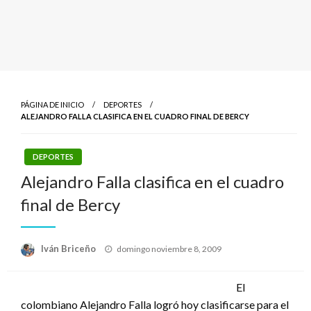
PÁGINA DE INICIO
DEPORTES
ALEJANDRO FALLA CLASIFICA EN EL CUADRO FINAL DE BERCY
DEPORTES
Alejandro Falla clasifica en el cuadro
final de Bercy
Publicado
Iván Briceño
domingo noviembre 8, 2009
el
El
colombiano Alejandro Falla logró hoy clasificarse para el