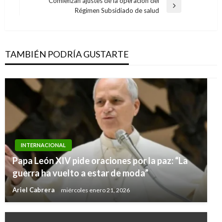
Comienzan ajustes de la operación del
entradas
Entrada
Régimen Subsidiado de salud
siguiente
TAMBIÉN PODRÍA GUSTARTE
INTERNACIONAL
Papa León XIV pide oraciones por la paz: “La
guerra ha vuelto a estar de moda”
Ariel Cabrera
miércoles enero 21, 2026