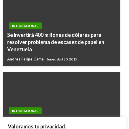
INTERNACIONAL
Se invertirá 400 millones de dólares para
resolver problema de escasez de papel en
Venezuela
Andres Felipe Gama
lunes abril 20, 2015
INTERNACIONAL
INTERNACIONAL
¿Qué pasa en Perú que cada vez que sale un
Se eleva el número de víctimas tras accidente
Presidente lo meten preso?, preguntó el Papa
Valoramos tu privacidad.
aéreo en España