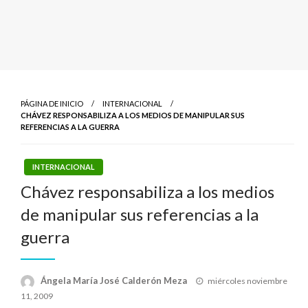
PÁGINA DE INICIO
INTERNACIONAL
CHÁVEZ RESPONSABILIZA A LOS MEDIOS DE MANIPULAR SUS
REFERENCIAS A LA GUERRA
INTERNACIONAL
Chávez responsabiliza a los medios
de manipular sus referencias a la
guerra
Publicado
Ángela María José Calderón Meza
miércoles noviembre
el
11, 2009