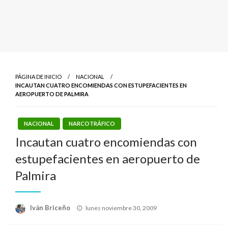
PÁGINA DE INICIO
NACIONAL
INCAUTAN CUATRO ENCOMIENDAS CON ESTUPEFACIENTES EN
AEROPUERTO DE PALMIRA
NACIONAL
NARCOTRÁFICO
Incautan cuatro encomiendas con
estupefacientes en aeropuerto de
Palmira
Publicado
Iván Briceño
lunes noviembre 30, 2009
el