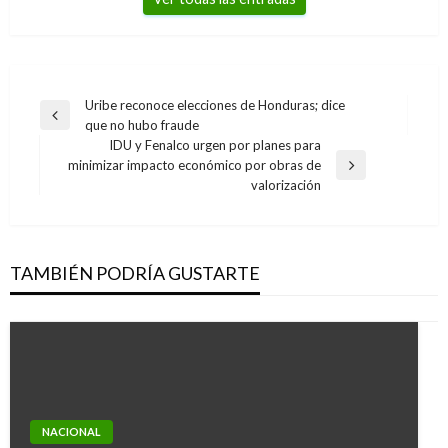
Navegación
Uribe reconoce elecciones de Honduras; dice
Entrada
que no hubo fraude
de
anterior
IDU y Fenalco urgen por planes para
entradas
minimizar impacto económico por obras de
Entrada
valorización
siguiente
TAMBIÉN PODRÍA GUSTARTE
NACIONAL