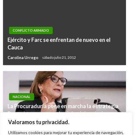
CONFLICTO ARMADO
Ejército y Farc se enfrentan de nuevo en el
Cauca
Carolina Urrego
sábado julio 21, 2012
NACIONAL
La Procuraduría pone en marcha la estrategia
Promujeres para combatir la violencia de
genero y brindar apoyo y protección a las
Valoramos tu privacidad.
víctimas del flagelo
Utilizamos cookies para mejorar tu experiencia de navegación,