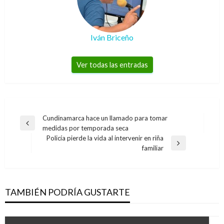
Iván Briceño
Ver todas las entradas
Navegación
Cundinamarca hace un llamado para tomar
Entrada
medidas por temporada seca
de
anterior
Policía pierde la vida al intervenir en riña
entradas
Entrada
familiar
siguiente
TAMBIÉN PODRÍA GUSTARTE