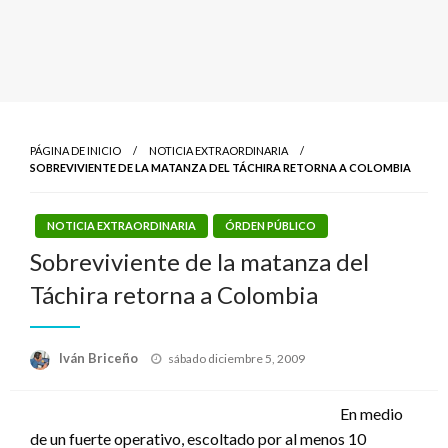
PÁGINA DE INICIO
NOTICIA EXTRAORDINARIA
SOBREVIVIENTE DE LA MATANZA DEL TÁCHIRA RETORNA A COLOMBIA
NOTICIA EXTRAORDINARIA
ÓRDEN PÚBLICO
Sobreviviente de la matanza del
Táchira retorna a Colombia
Publicado
Iván Briceño
sábado diciembre 5, 2009
el
En medio
de un fuerte operativo, escoltado por al menos 10