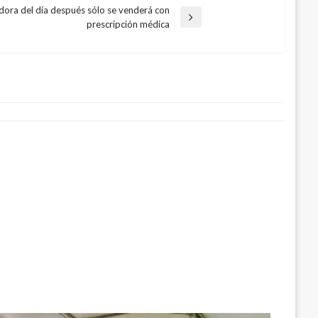
ldora del día después sólo se venderá con
prescripción médica
olocación de TES de Corto Plazo por
embre 28, 2017