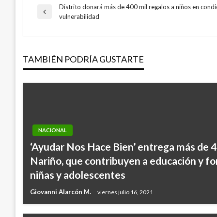
Distrito donará más de 400 mil regalos a niños en condi
Navegación
Entrada
vulnerabilidad
anterior
de
TAMBIÉN PODRÍA GUSTARTE
entradas
NACIONAL
‘Ayudar Nos Hace Bien’ entrega más de 4
Nariño, que contribuyen a educación y fo
niñas y adolescentes
Giovanni Alarcón M.
viernes julio 16, 2021