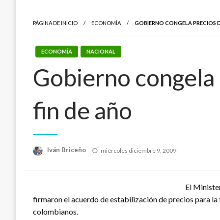
PÁGINA DE INICIO
ECONOMÍA
GOBIERNO CONGELA PRECIOS D
ECONOMÍA
NACIONAL
Gobierno congela 
fin de año
Publicado
Iván Briceño
miércoles diciembre 9, 2009
el
El Ministe
firmaron el acuerdo de estabilización de precios para la
colombianos.