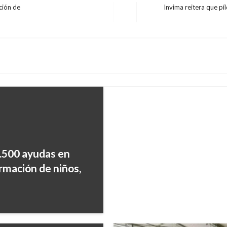
ción de
Invima reitera que pí
Entrada
ECONOMÍA
siguiente
MinHacienda realiza c
$200 mil millones
Giovanni Alarcón M.
martes novi
.500 ayudas en
rmación de niños,