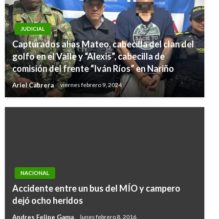
JUDICIAL
Capturados alias Mateo, cabecilla del clan del
golfo en el Valle y “Alexis”, cabecilla de
comisión del frente “Iván Ríos” en Nariño
Ariel Cabrera
viernes febrero 9, 2024
NACIONAL
Accidente entre un bus del MÍO y campero
dejó ocho heridos
Andres Felipe Gama
lunes febrero 8, 2016