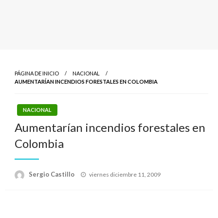
PÁGINA DE INICIO
NACIONAL
AUMENTARÍAN INCENDIOS FORESTALES EN COLOMBIA
NACIONAL
Aumentarían incendios forestales en
Colombia
Publicado
Sergio Castillo
viernes diciembre 11, 2009
el