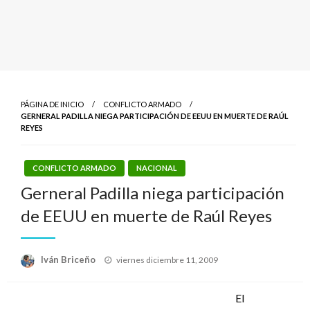
PÁGINA DE INICIO
CONFLICTO ARMADO
GERNERAL PADILLA NIEGA PARTICIPACIÓN DE EEUU EN MUERTE DE RAÚL
REYES
CONFLICTO ARMADO
NACIONAL
Gerneral Padilla niega participación
de EEUU en muerte de Raúl Reyes
Publicado
Iván Briceño
viernes diciembre 11, 2009
el
El