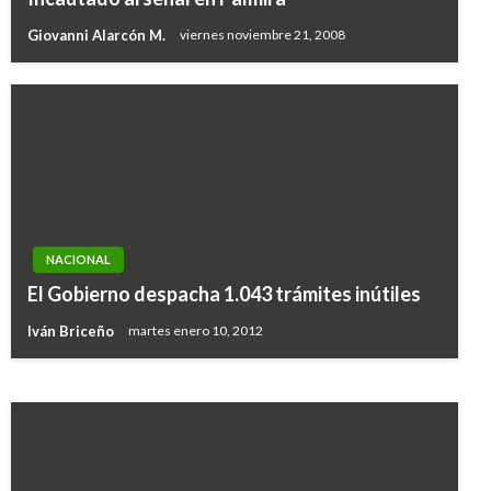
Giovanni Alarcón M.
viernes noviembre 21, 2008
NACIONAL
NACIONAL
Ministerio de Salud pide fortalecer la
El Gobierno despacha 1.043 trámites inútiles
vacunación en el país
Iván Briceño
martes enero 10, 2012
Manuel Reyes Beltran
lunes septiembre 30, 2019