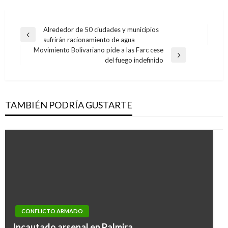
Navegación
Alrededor de 50 ciudades y municipios
Entrada
sufrirán racionamiento de agua
de
anterior
Movimiento Bolivariano pide a las Farc cese
entradas
Entrada
del fuego indefinido
siguiente
TAMBIÉN PODRÍA GUSTARTE
CONFLICTO ARMADO
Incautado arsenal en Palmira