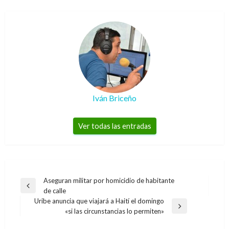
Iván Briceño
Ver todas las entradas
Navegación
Aseguran militar por homicidio de habitante
Entrada
de calle
de
anterior
Uribe anuncia que viajará a Haití el domingo
entradas
Entrada
«si las circunstancias lo permiten»
siguiente