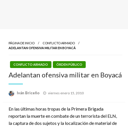
PÁGINA DE INICIO
CONFLICTO ARMADO
ADELANTAN OFENSIVA MILITAR EN BOYACÁ
CONFLICTO ARMADO
ÓRDEN PÚBLICO
Adelantan ofensiva militar en Boyacá
Publicado
Iván Briceño
viernes enero 15, 2010
el
En las últimas horas tropas de la Primera Brigada
reportan la muerte en combate de un terrorista del ELN,
la captura de dos sujetos y la localización de material de