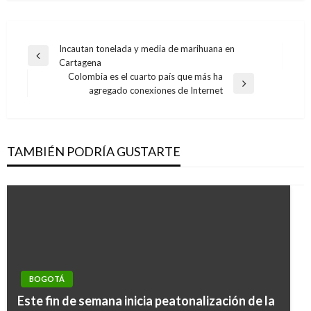
Navegación
Incautan tonelada y media de marihuana en
Entrada
Cartagena
de
anterior
Colombia es el cuarto país que más ha
entradas
Entrada
agregado conexiones de Internet
siguiente
TAMBIÉN PODRÍA GUSTARTE
BOGOTÁ
Este fin de semana inicia peatonalización de la