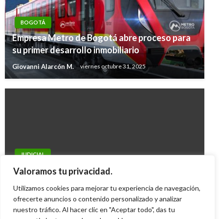
BOGOTÁ
Empresa Metro de Bogotá abre proceso para
su primer desarrollo inmobiliario
Giovanni Alarcón M.
viernes octubre 31, 2025
JUDICIAL
Fiscalía ordena la captura de 22 militares por
Valoramos tu privacidad.
‘falsos positivos’
Utilizamos cookies para mejorar tu experiencia de navegación,
Andres Felipe Gama
ofrecerte anuncios o contenido personalizado y analizar
miércoles septiembre 2, 2015
nuestro tráfico. Al hacer clic en "Aceptar todo", das tu