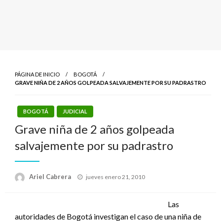
PÁGINA DE INICIO
BOGOTÁ
GRAVE NIÑA DE 2 AÑOS GOLPEADA SALVAJEMENTE POR SU PADRASTRO
BOGOTÁ
JUDICIAL
Grave niña de 2 años golpeada
salvajemente por su padrastro
Publicado
Ariel Cabrera
jueves enero 21, 2010
el
Las
autoridades de Bogotá investigan el caso de una niña de