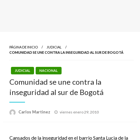
PÁGINA DE INICIO
JUDICIAL
COMUNIDAD SE UNE CONTRA LA INSEGURIDAD AL SUR DE BOGOTÁ
JUDICIAL
NACIONAL
Comunidad se une contra la
inseguridad al sur de Bogotá
Publicado
Carlos Martinez
viernes enero 29, 2010
el
Cansados de la inseguridad en el barrio Santa Lucia de la