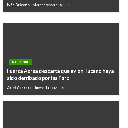
en Juegos Nacionales
Iván Briceño
viernes febrero 10, 2012
Andres Felipe Gama
jueves junio 16, 2016
NACIONAL
Fuerza Aérea descarta que avión Tucano haya
sido derribado por las Farc
Ariel Cabrera
jueves julio 12, 2012