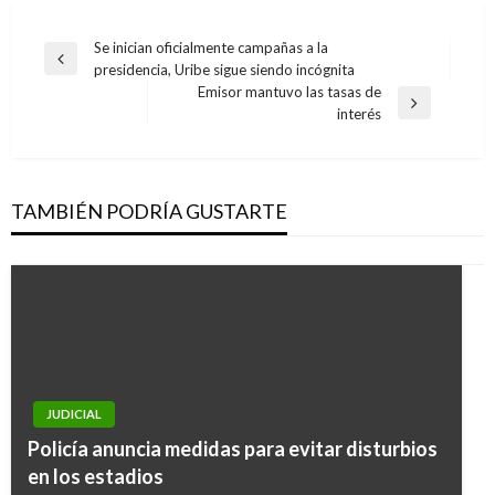
Navegación
Se inician oficialmente campañas a la
Entrada
presidencia, Uribe sigue siendo incógnita
de
anterior
Emisor mantuvo las tasas de
entradas
Entrada
interés
siguiente
TAMBIÉN PODRÍA GUSTARTE
NACIONAL
JUDICIAL
Fiscalía realizará proceso de extinción de
Policía anuncia medidas para evitar disturbios
dominio a bienes de implicados en corrupción
en los estadios